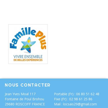
Nous mettons à disposition de vos enfants un espace
jeux et/ou leur prêter des jeux.
Nous vous ferons profiter de tarifs malins ou d’offres
adaptées aux familles.
NOUS CONTACTER
Jean Yves Moal
117
Portable (Fr) : 06 80 51 62 48
Fontaine de Poul Brohou
Fixe (Fr) : 02 98 61 25 86
29680 ROSCOFF FRANCE
Mail :
locsais29@gmail.com